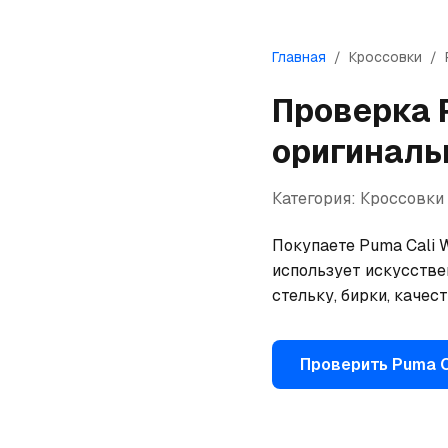
Главная
/
Кроссовки
/
Проверка
оригиналь
Категория:
Кроссовки
Покупаете Puma Cali W
использует искусстве
стельку, бирки, качес
Проверить
Puma