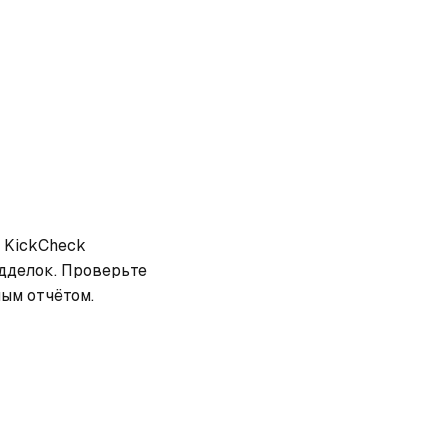
 KickCheck 
дделок. Проверьте 
ным отчётом.