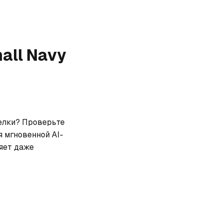
all Navy
елки? Проверьте 
я мгновенной AI-
ет даже 