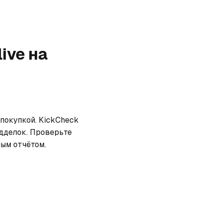
live
на
покупкой. KickCheck 
дделок. Проверьте 
ным отчётом.