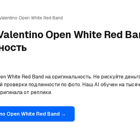
Valentino
Open White Red Band
Valentino
Open White Red Ba
ность
en White Red Band на оригинальность. Не рискуйте деньг
 проверки подлинности по фото. Наш AI обучен на тысяча
ригинала от реплики.
ino
Open White Red Band
→