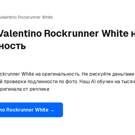
Valentino
Rockrunner White
Valentino
Rockrunner White
ность
ckrunner White на оригинальность. Не рискуйте деньгами
 проверки подлинности по фото. Наш AI обучен на тысяча
ригинала от реплики.
ino
Rockrunner White
→