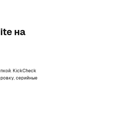
ite
на
пкой. KickCheck 
ровку, серийные 