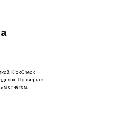
а
кой. KickCheck 
дделок. Проверьте 
ным отчётом.