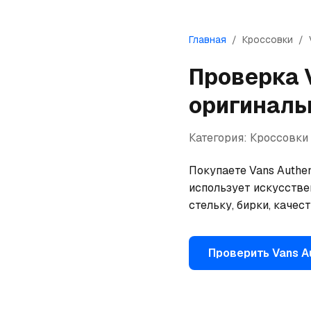
Главная
/
Кроссовки
/
Проверка
оригиналь
Категория:
Кроссовки
Покупаете Vans Authen
использует искусстве
стельку, бирки, качес
Проверить
Vans
A