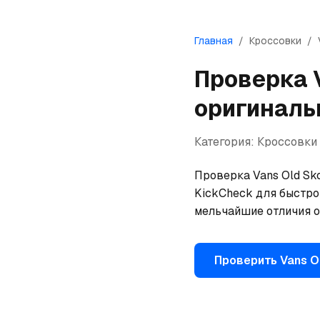
Главная
/
Кроссовки
/
Проверка
оригиналь
Категория:
Кроссовки
Проверка Vans Old Sko
KickCheck для быстрой
мельчайшие отличия о
Проверить
Vans
O