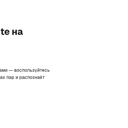
ite
на
гами — воспользуйтесь 
х пар и распознаёт 