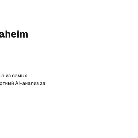
naheim
а из самых 
тный AI-анализ за 