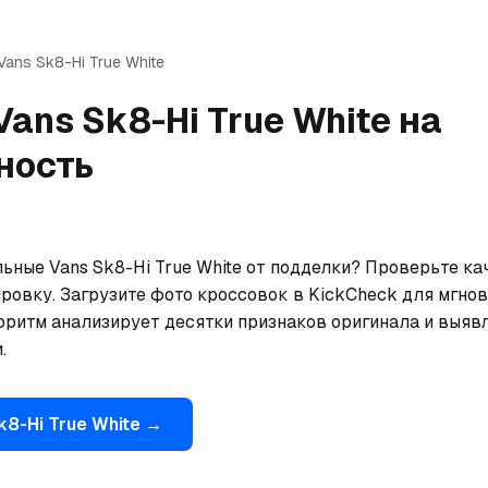
Vans
Sk8-Hi True White
Vans
Sk8-Hi True White
на
ность
ьные Vans Sk8-Hi True White от подделки? Проверьте кач
ровку. Загрузите фото кроссовок в KickCheck для мгнов
оритм анализирует десятки признаков оригинала и выявл
.
k8-Hi True White
→