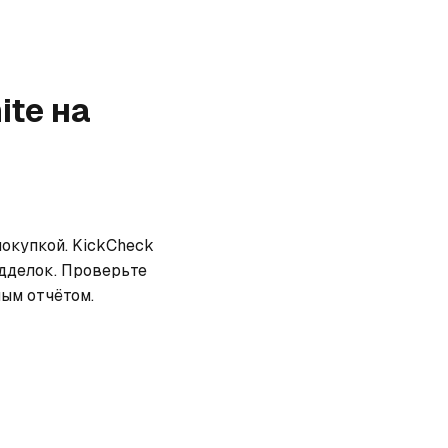
ite
на
покупкой. KickCheck 
дделок. Проверьте 
ным отчётом.