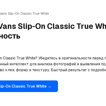
Vans
Slip-On Classic True White
Vans
Slip-On Classic True Wh
ность
n Classic True White? Убедитесь в оригинальности перед 
нный интеллект для анализа фотографий и выявления по
тво клея, форму и текстуру. Быстрый результат с подроб
lip-On Classic True White
→