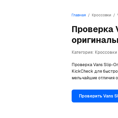
Главная
/
Кроссовки
/
Проверка
оригиналь
Категория:
Кроссовки
Проверка Vans Slip-On
KickCheck для быстрой
мельчайшие отличия о
Проверить
Vans
S